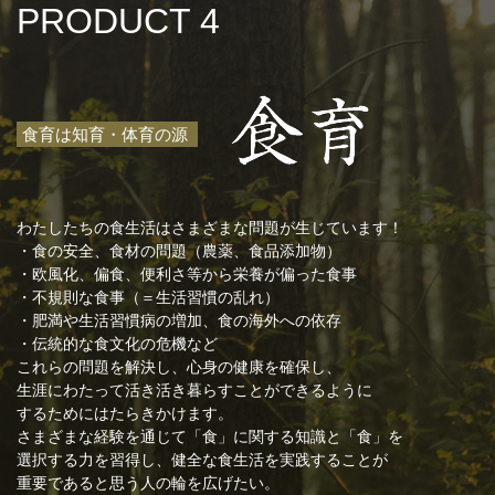
PRODUCT 4
食育は知育・体育の源
わたしたちの食生活はさまざまな問題が生じています！
・食の安全、食材の問題（農薬、食品添加物）
・欧風化、偏食、便利さ等から栄養が偏った食事
・不規則な食事（＝生活習慣の乱れ）
・肥満や生活習慣病の増加、食の海外への依存
・伝統的な食文化の危機など
これらの問題を解決し、心身の健康を確保し、
生涯にわたって活き活き暮らすことができるように
するためにはたらきかけます。
さまざまな経験を通じて「食」に関する知識と「食」を
選択する力を習得し、健全な食生活を実践することが
重要であると思う人の輪を広げたい。