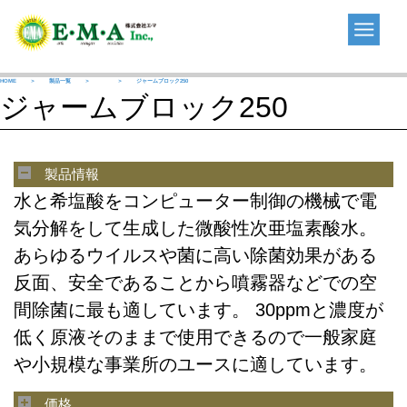
Skip
to
content
HOME
＞
製品一覧
＞
＞
ジャームブロック250
ジャームブロック250
製品情報
水と希塩酸をコンピューター制御の機械で電
気分解をして生成した微酸性次亜塩素酸水。
あらゆるウイルスや菌に高い除菌効果がある
反面、安全であることから噴霧器などでの空
間除菌に最も適しています。 30ppmと濃度が
低く原液そのままで使用できるので一般家庭
や小規模な事業所のユースに適しています。
価格