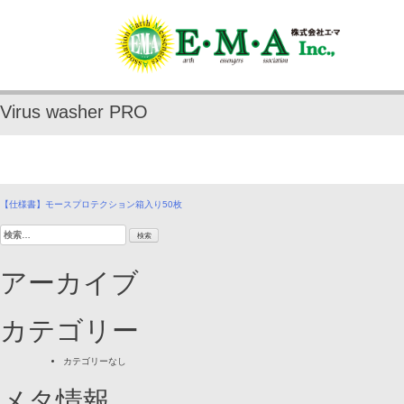
Skip
to
content
Virus washer PRO
投
【仕様書】モースプロテクション箱入り50枚
検
稿
索:
ナ
アーカイブ
ビ
ゲ
カテゴリー
ー
カテゴリーなし
シ
メタ情報