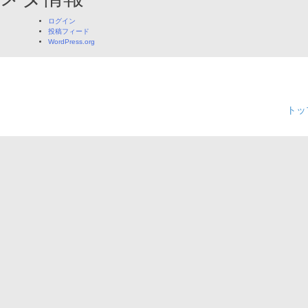
ョ
ログイン
ン
投稿フィード
WordPress.org
トッ