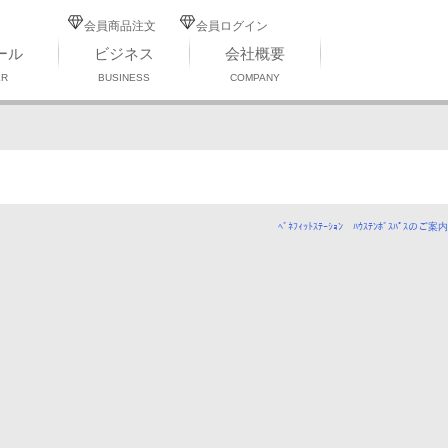
会員商品注文
会員ログイン
ール
ビジネス
会社概要
ER
BUSINESS
COMPANY
ﾍﾞﾈﾌｨｯﾄｽﾃｰｼｮﾝ ﾊｳｽﾃﾝﾎﾞｽﾊﾟｽのご案内