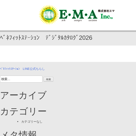
Skip
to
content
ﾍﾞﾈﾌｨｯﾄｽﾃｰｼｮﾝ ﾃﾞｼﾞﾀﾙｶﾀﾛｸﾞ2026
投
ﾍﾞﾈﾌｨｯﾄｽﾃｰｼｮﾝ LINE公式ちらし
検
稿
索:
ナ
アーカイブ
ビ
ゲ
カテゴリー
ー
カテゴリーなし
シ
メタ情報