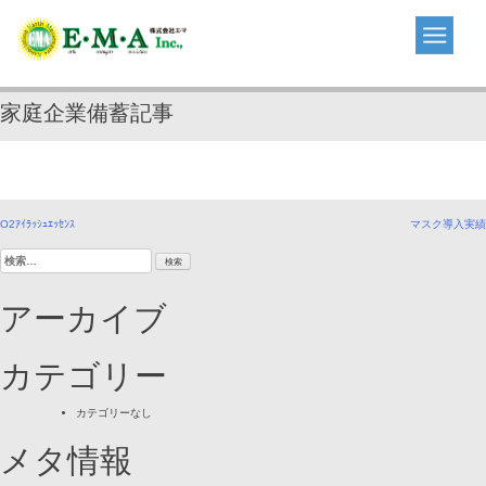
Skip
to
content
家庭企業備蓄記事
投
O2ｱｲﾗｯｼｭｴｯｾﾝｽ
マスク導入実績
検
稿
索:
ナ
アーカイブ
ビ
ゲ
カテゴリー
ー
カテゴリーなし
シ
メタ情報
ョ