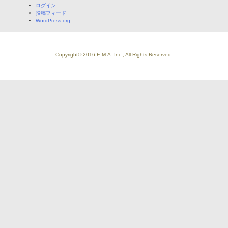
ログイン
ン
投稿フィード
WordPress.org
Copyright© 2016 E.M.A. Inc., All Rights Reserved.