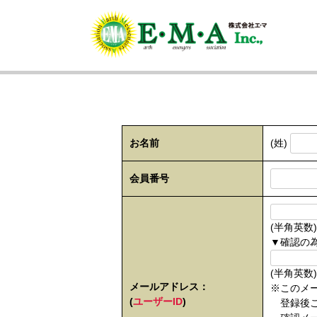
Skip
to
content
お名前
(姓)
会員番号
(半角英数)
▼確認の
(半角英数)
メールアドレス：
※このメ
(
ユーザーID
)
登録後こ