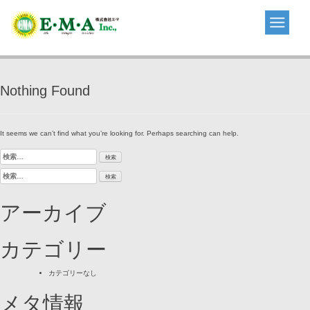
Skip
to
content
Nothing Found
It seems we can’t find what you’re looking for. Perhaps searching can help.
検
索:
検
索:
アーカイブ
カテゴリー
カテゴリーなし
メタ情報